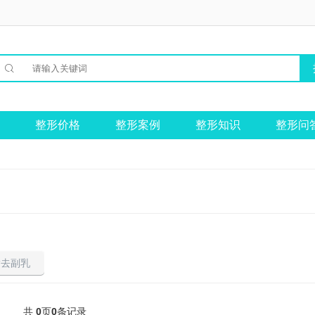

整形价格
整形案例
整形知识
整形问
脂去副乳
共
0
页
0
条记录