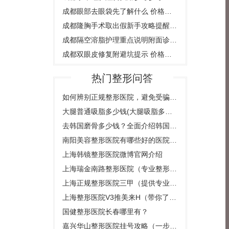
成都眼部去眼袋先了解什么 价格、医生和护理说明
成都隆胸手术取出假新手攻略提醒 成都花田医疗美容医院等8家附机构对比
成都隔空溶脂护理重点说明附面诊重点, 面诊前可参考
成都双眼皮修复附避坑提示 价格说明, 含4家医院资料
热门整形问答
如何辨别正规整形医院，避免受骗上当
大腿普通吸脂多少钱(大腿吸脂多少钱一个部位)
去韩国磨骨多少钱？全面介绍韩国整形市场的价格和风险
南阳美容整形医院有哪些好的医院可以选择？
上海韩镜整形医院微博官网介绍
上海瑞金南路整形医院（专业整形美容医院）
上海正规整形医院三甲（提供专业的整形美容服务）
上海整形医院V3推美来H（带你了解最新的整形美容技术）
国健整形医院长春哪里有？
嘉兴华山整形医院挂号攻略（一步一步教你如何快速挂到心仪的医生）