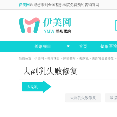
伊美网
欢迎您来到全国整形医院免费预约咨询官网
整形项目
首页
整形医院

当前位置：
伊美网
>
整形项目
>
胸部整形
>
去副乳
>
去副乳失败修复
>
去副乳失败修复
去副乳
去副乳失败修复
吸