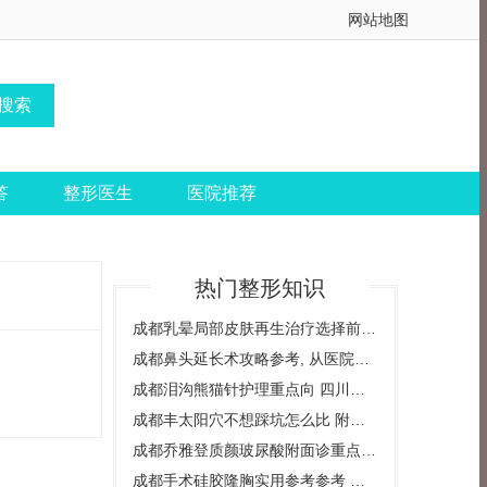
网站地图
答
整形医生
医院推荐
热门整形知识
成都乳晕局部皮肤再生治疗选择前要问什么 四川省人民医院友谊医院疤痕科等
成都鼻头延长术攻略参考, 从医院筛选到恢复护理
成都泪沟熊猫针护理重点向 四川西婵泛亚整形美容医院等7家附机构对比
成都丰太阳穴不想踩坑怎么比 附机构参考
成都乔雅登质颜玻尿酸附面诊重点, 四川大学华西医院等机构护理重点向
成都手术硅胶隆胸实用参考参考 成都百龄博雅医院等6家含费用区间