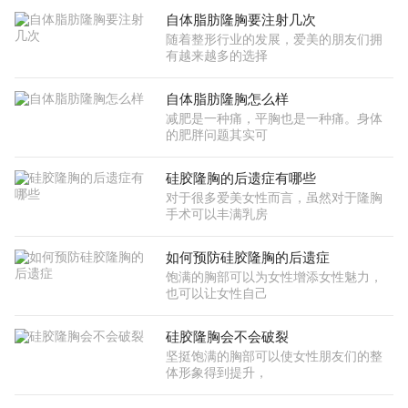
自体脂肪隆胸要注射几次
随着整形行业的发展，爱美的朋友们拥
有越来越多的选择
自体脂肪隆胸怎么样
减肥是一种痛，平胸也是一种痛。身体
的肥胖问题其实可
硅胶隆胸的后遗症有哪些
对于很多爱美女性而言，虽然对于隆胸
手术可以丰满乳房
如何预防硅胶隆胸的后遗症
饱满的胸部可以为女性增添女性魅力，
也可以让女性自己
硅胶隆胸会不会破裂
坚挺饱满的胸部可以使女性朋友们的整
体形象得到提升，